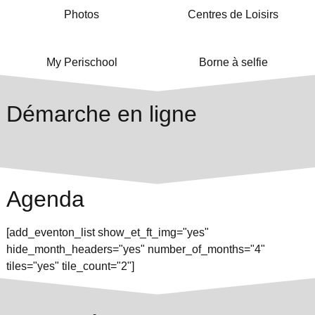
Photos
Centres de Loisirs
My Perischool
Borne à selfie
Démarche en ligne
Agenda
[add_eventon_list show_et_ft_img="yes"
hide_month_headers="yes" number_of_months="4"
tiles="yes" tile_count="2"]