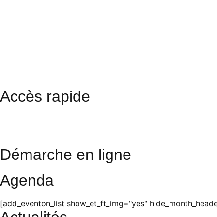
Accès rapide
Restaurant scolaire
Cinéma
Photos
Démarche en ligne
Agenda
[add_eventon_list show_et_ft_img="yes" hide_month_header