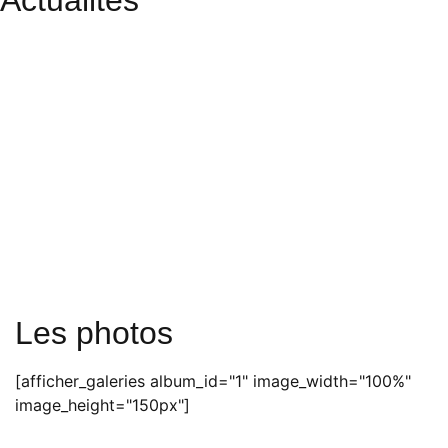
Actualités
Les photos
[afficher_galeries album_id="1" image_width="100%"
image_height="150px"]