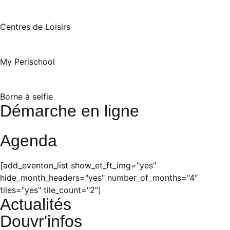
Centres de Loisirs
My Perischool
Borne à selfie
Démarche en ligne
Agenda
[add_eventon_list show_et_ft_img="yes"
hide_month_headers="yes" number_of_months="4"
tiles="yes" tile_count="2"]
Actualités
Douvr'infos