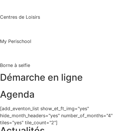
Centres de Loisirs
My Perischool
Borne à selfie
Démarche en ligne
Agenda
[add_eventon_list show_et_ft_img="yes"
hide_month_headers="yes" number_of_months="4"
tiles="yes" tile_count="2"]
Actualités