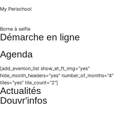
My Perischool
Borne à selfie
Démarche en ligne
Agenda
[add_eventon_list show_et_ft_img="yes"
hide_month_headers="yes" number_of_months="4"
tiles="yes" tile_count="2"]
Actualités
Douvr'infos