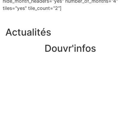
hide_month_headers="yes" number_of_months="4"
tiles="yes" tile_count="2"]
Actualités
Douvr'infos