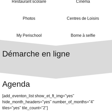
Restaurant scolaire
Cinéma
Photos
Centres de Loisirs
My Perischool
Borne à selfie
Démarche en ligne
Agenda
[add_eventon_list show_et_ft_img="yes"
hide_month_headers="yes" number_of_months="4"
tiles="yes" tile_count="2"]