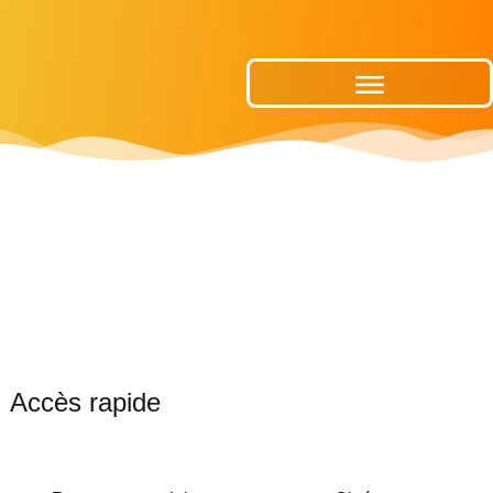
Publications Municipales
Accès rapide