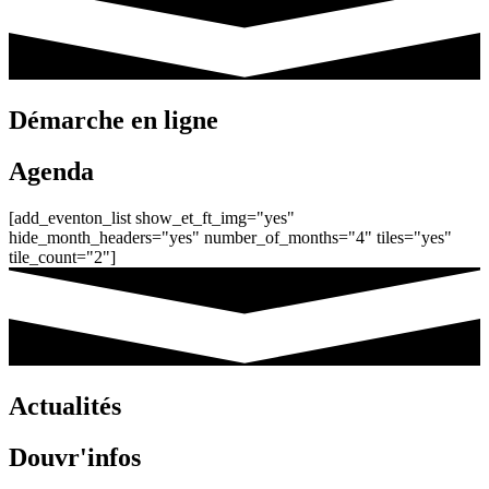
Démarche en ligne
Agenda
[add_eventon_list show_et_ft_img="yes"
hide_month_headers="yes" number_of_months="4" tiles="yes"
tile_count="2"]
Actualités
Douvr'infos