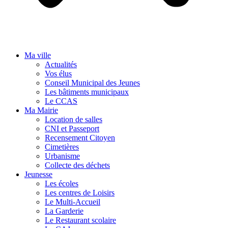
Ma ville
Actualités
Vos élus
Conseil Municipal des Jeunes
Les bâtiments municipaux
Le CCAS
Ma Mairie
Location de salles
CNI et Passeport
Recensement Citoyen
Cimetières
Urbanisme
Collecte des déchets
Jeunesse
Les écoles
Les centres de Loisirs
Le Multi-Accueil
La Garderie
Le Restaurant scolaire