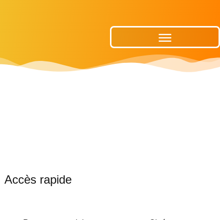
Publications Municipales
Accès rapide