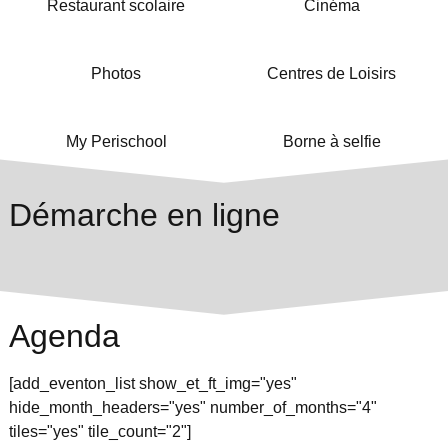
Restaurant scolaire
Cinéma
Photos
Centres de Loisirs
My Perischool
Borne à selfie
Démarche en ligne
Agenda
[add_eventon_list show_et_ft_img="yes"
hide_month_headers="yes" number_of_months="4"
tiles="yes" tile_count="2"]