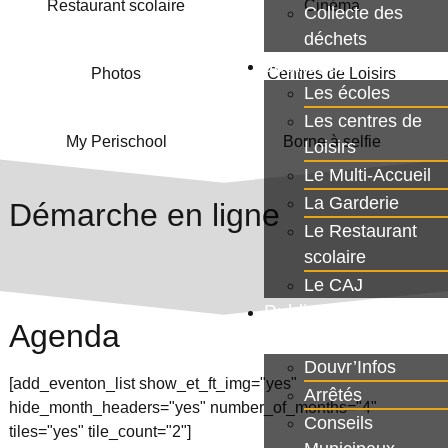
Restaurant scolaire
Cinéma
Collecte des
déchets
Jeunesse
Photos
Centres de Loisirs
Les écoles
Les centres de
My Perischool
Borne à selfie
Loisirs
Le Multi-Accueil
La Garderie
Démarche en ligne
Le Restaurant
scolaire
Le CAJ
Publications
Agenda
Municipales
Douvr’Infos
[add_eventon_list show_et_ft_img="yes"
Arrêtés
hide_month_headers="yes" number_of_months="4"
Conseils
tiles="yes" tile_count="2"]