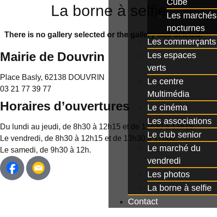
Cube
La borne à selfie
Les marchés
nocturnes
There is no gallery selected or the gallery was deleted.
Les commerçants
Mairie de Douvrin
Les espaces
verts
Place Basly, 62138 DOUVRIN
Le centre
03 21 77 39 77
Multimédia
Horaires d’ouvertures
Le cinéma
Les associations
Du lundi au jeudi, de 8h30 à 12h15 et de 13h30 à 17h15.
Le club senior
Le vendredi, de 8h30 à 12h15 et de 13h30 à 17h00.
Le marché du
Le samedi, de 9h30 à 12h.
vendredi
Les photos
La borne à selfie
Contact