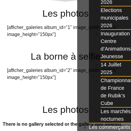
2026
Elections
Les photos
municipales
2026
[afficher_galeries album_id="1" image_width="100%"
Inauguration
image_height="150px"]
Centre
d’Animations
La borne à selfie
Jeunesse
14 Juillet
[afficher_galeries album_id="2" image_width="100%"
2025
image_height="150px"]
Championna
de France
de Rubik’s
Cube
Les photos
Les marchés
nocturnes
There is no gallery selected or the gallery was deleted.
Les commerçants