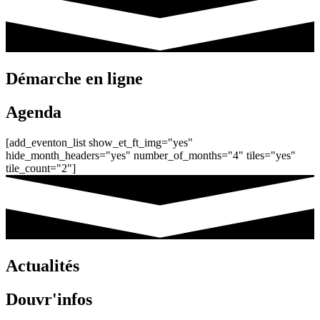
Démarche en ligne
Agenda
[add_eventon_list show_et_ft_img="yes"
hide_month_headers="yes" number_of_months="4" tiles="yes"
tile_count="2"]
Actualités
Douvr'infos