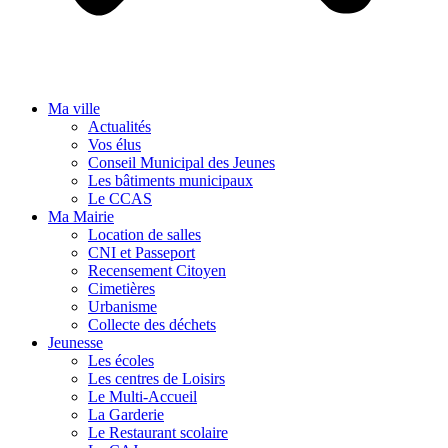
Ma ville
Actualités
Vos élus
Conseil Municipal des Jeunes
Les bâtiments municipaux
Le CCAS
Ma Mairie
Location de salles
CNI et Passeport
Recensement Citoyen
Cimetières
Urbanisme
Collecte des déchets
Jeunesse
Les écoles
Les centres de Loisirs
Le Multi-Accueil
La Garderie
Le Restaurant scolaire