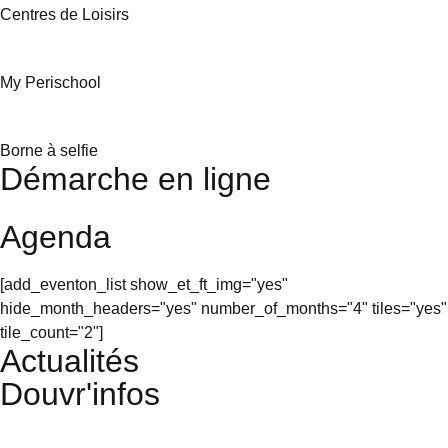
Centres de Loisirs
My Perischool
Borne à selfie
Démarche en ligne
Agenda
[add_eventon_list show_et_ft_img="yes"
hide_month_headers="yes" number_of_months="4" tiles="yes"
tile_count="2"]
Actualités
Douvr'infos