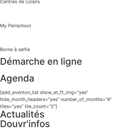
Centres de Loisirs
My Perischool
Borne à selfie
Démarche en ligne
Agenda
[add_eventon_list show_et_ft_img="yes"
hide_month_headers="yes" number_of_months="4"
tiles="yes" tile_count="2"]
Actualités
Douvr'infos