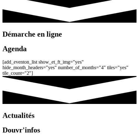
Démarche en ligne
Agenda
[add_eventon_list show_et_ft_img="yes"
hide_month_headers="yes" number_of_months="4" tiles="yes"
tile_count="2"]
Actualités
Douvr'infos