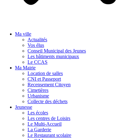
Ma ville
Actualités
Vos élus
Conseil Municipal des Jeunes
Les bâtiments municipaux
Le CCAS
Ma Mairie
Location de salles
CNI et Passeport
Recensement Citoyen
Cimetières
Urbanisme
Collecte des déchets
Jeunesse
Les écoles
Les centres de Loisirs
Le Multi-Accueil
La Garderie
Le Restaurant scolaire