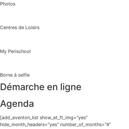
Photos
Centres de Loisirs
My Perischool
Borne à selfie
Démarche en ligne
Agenda
[add_eventon_list show_et_ft_img="yes"
hide_month_headers="yes" number_of_months="4"