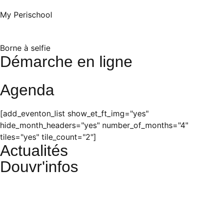
My Perischool
Borne à selfie
Démarche en ligne
Agenda
[add_eventon_list show_et_ft_img="yes"
hide_month_headers="yes" number_of_months="4"
tiles="yes" tile_count="2"]
Actualités
Douvr'infos