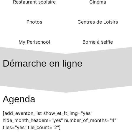
Restaurant scolaire
Cinéma
Photos
Centres de Loisirs
My Perischool
Borne à selfie
Démarche en ligne
Agenda
[add_eventon_list show_et_ft_img="yes"
hide_month_headers="yes" number_of_months="4"
tiles="yes" tile_count="2"]