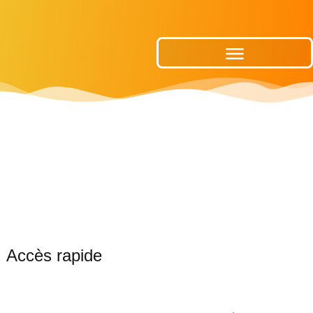
Publications Municipales
Accès rapide