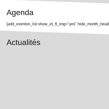
Agenda
[add_eventon_list show_et_ft_img="yes" hide_month_heade
Actualités