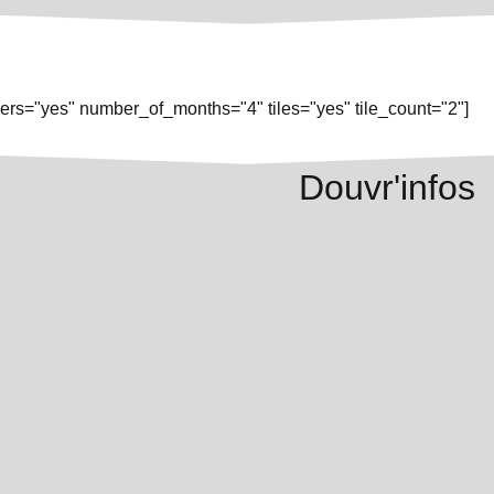
rs="yes" number_of_months="4" tiles="yes" tile_count="2"]
Douvr'infos