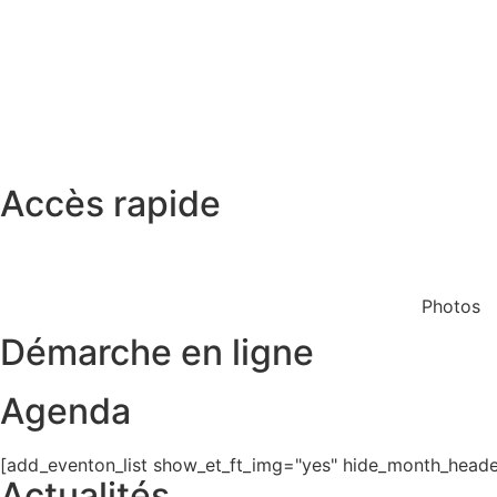
Accès rapide
Restaurant scolaire
Cinéma
Photos
Démarche en ligne
Agenda
[add_eventon_list show_et_ft_img="yes" hide_month_header
Actualités