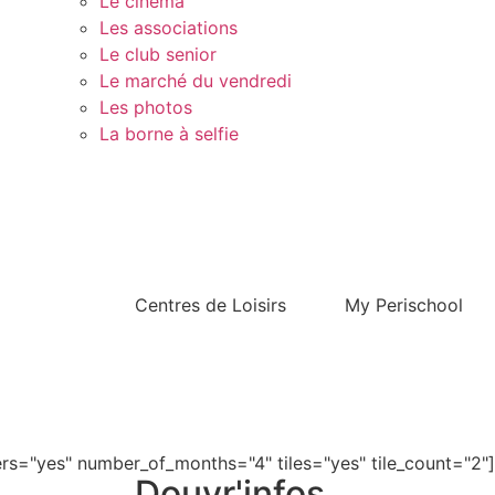
Le cinéma
Les associations
Le club senior
Le marché du vendredi
Les photos
La borne à selfie
Contact
Centres de Loisirs
My Perischool
s="yes" number_of_months="4" tiles="yes" tile_count="2"]
Douvr'infos