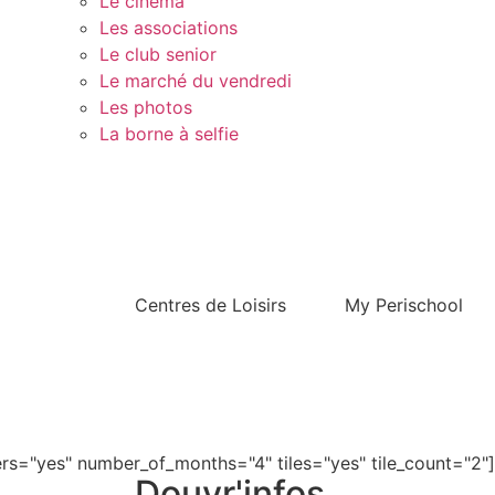
Le cinéma
Les associations
Le club senior
Le marché du vendredi
Les photos
La borne à selfie
Contact
Centres de Loisirs
My Perischool
s="yes" number_of_months="4" tiles="yes" tile_count="2"]
Douvr'infos