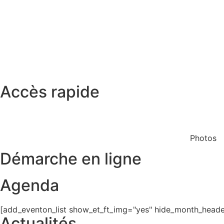
Accès rapide
Restaurant scolaire
Cinéma
Photos
Démarche en ligne
Agenda
[add_eventon_list show_et_ft_img="yes" hide_month_header
Actualités