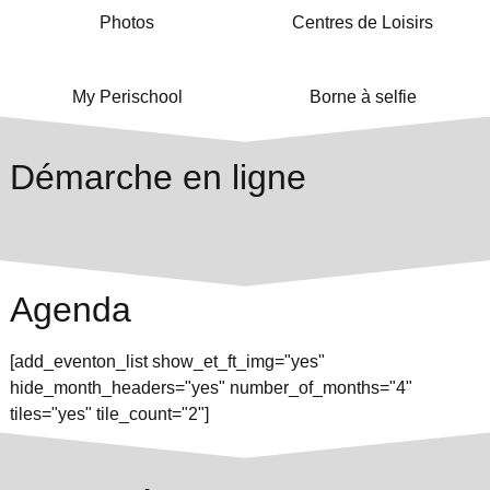
Photos
Centres de Loisirs
My Perischool
Borne à selfie
Démarche en ligne
Agenda
[add_eventon_list show_et_ft_img="yes"
hide_month_headers="yes" number_of_months="4"
tiles="yes" tile_count="2"]