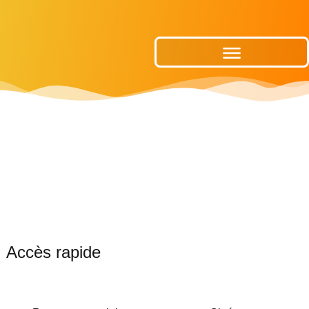
Publications Municipales
Accès rapide