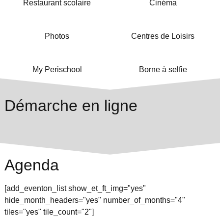
Restaurant scolaire
Cinéma
Photos
Centres de Loisirs
My Perischool
Borne à selfie
Démarche en ligne
Agenda
[add_eventon_list show_et_ft_img="yes"
hide_month_headers="yes" number_of_months="4"
tiles="yes" tile_count="2"]