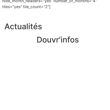
hide_month_headers="yes" number_of_months="4"
tiles="yes" tile_count="2"]
Actualités
Douvr'infos