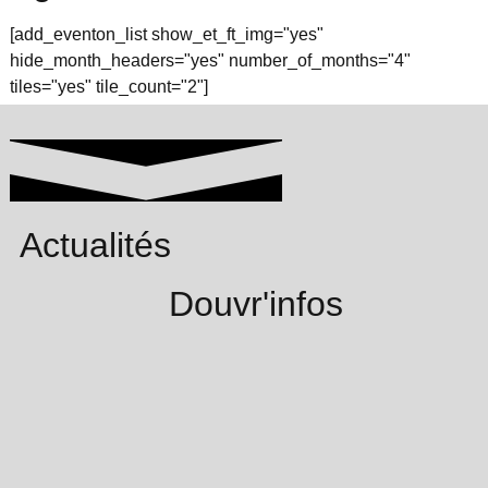
[add_eventon_list show_et_ft_img="yes"
hide_month_headers="yes" number_of_months="4"
tiles="yes" tile_count="2"]
Actualités
Douvr'infos