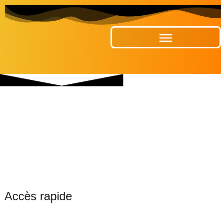
Publications Municipales
Accès rapide