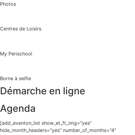
Photos
Centres de Loisirs
My Perischool
Borne à selfie
Démarche en ligne
Agenda
[add_eventon_list show_et_ft_img="yes"
hide_month_headers="yes" number_of_months="4"