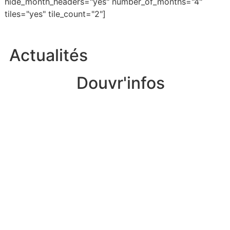
hide_month_headers="yes" number_of_months="4"
tiles="yes" tile_count="2"]
Actualités
Douvr'infos