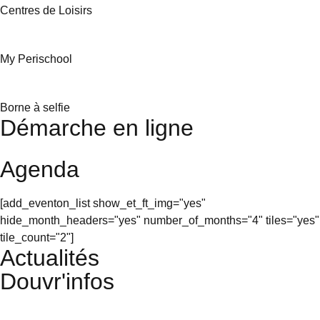
Centres de Loisirs
My Perischool
Borne à selfie
Démarche en ligne
Agenda
[add_eventon_list show_et_ft_img="yes"
hide_month_headers="yes" number_of_months="4" tiles="yes"
tile_count="2"]
Actualités
Douvr'infos