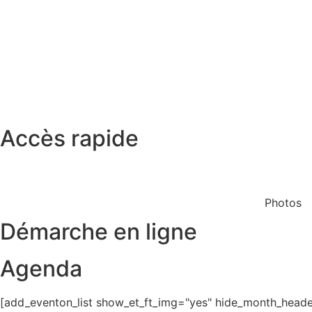
Accès rapide
Restaurant scolaire
Cinéma
Photos
Démarche en ligne
Agenda
[add_eventon_list show_et_ft_img="yes" hide_month_header