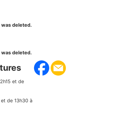
y was deleted.
y was deleted.
tures
12h15 et de
 et de 13h30 à