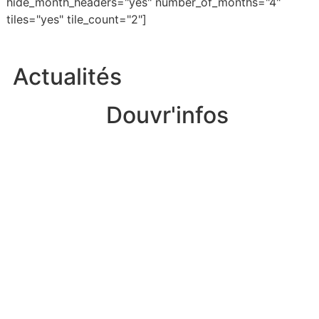
hide_month_headers="yes" number_of_months="4"
tiles="yes" tile_count="2"]
Actualités
Douvr'infos