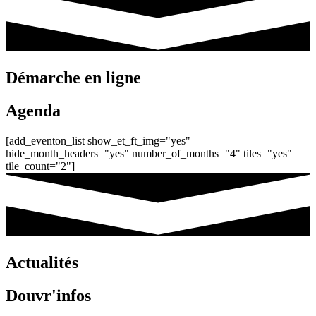
Démarche en ligne
Agenda
[add_eventon_list show_et_ft_img="yes"
hide_month_headers="yes" number_of_months="4" tiles="yes"
tile_count="2"]
Actualités
Douvr'infos