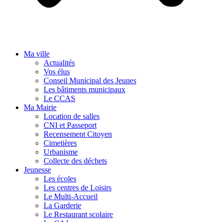
Ma ville
Actualités
Vos élus
Conseil Municipal des Jeunes
Les bâtiments municipaux
Le CCAS
Ma Mairie
Location de salles
CNI et Passeport
Recensement Citoyen
Cimetières
Urbanisme
Collecte des déchets
Jeunesse
Les écoles
Les centres de Loisirs
Le Multi-Accueil
La Garderie
Le Restaurant scolaire