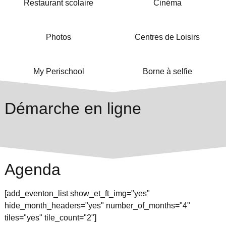
Restaurant scolaire
Cinéma
Photos
Centres de Loisirs
My Perischool
Borne à selfie
Démarche en ligne
Agenda
[add_eventon_list show_et_ft_img="yes"
hide_month_headers="yes" number_of_months="4"
tiles="yes" tile_count="2"]