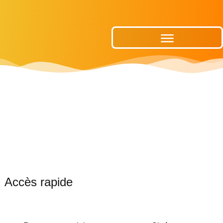
Publications Municipales
Accès rapide