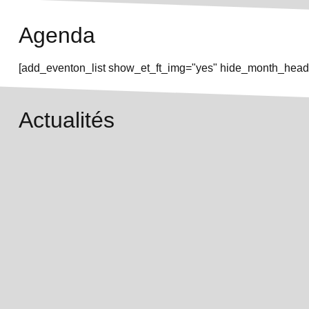
Agenda
[add_eventon_list show_et_ft_img="yes" hide_month_heade
Actualités