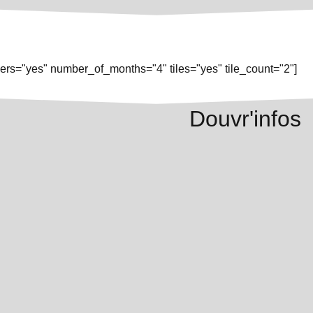
rs="yes" number_of_months="4" tiles="yes" tile_count="2"]
Douvr'infos