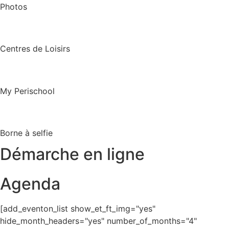
Photos
Centres de Loisirs
My Perischool
Borne à selfie
Démarche en ligne
Agenda
[add_eventon_list show_et_ft_img="yes"
hide_month_headers="yes" number_of_months="4"