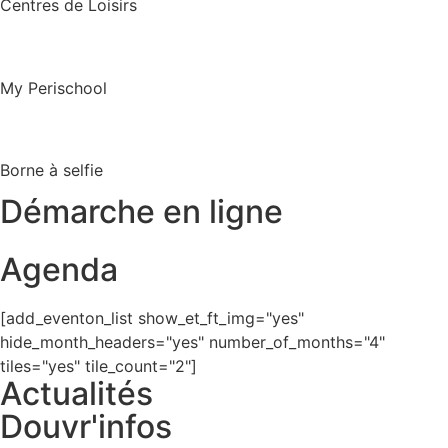
Centres de Loisirs
My Perischool
Borne à selfie
Démarche en ligne
Agenda
[add_eventon_list show_et_ft_img="yes"
hide_month_headers="yes" number_of_months="4"
tiles="yes" tile_count="2"]
Actualités
Douvr'infos