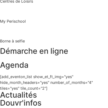
Centres de Loisirs
My Perischool
Borne à selfie
Démarche en ligne
Agenda
[add_eventon_list show_et_ft_img="yes"
hide_month_headers="yes" number_of_months="4"
tiles="yes" tile_count="2"]
Actualités
Douvr'infos