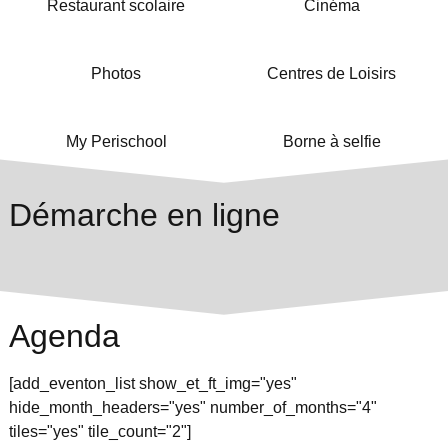
Restaurant scolaire
Cinéma
Photos
Centres de Loisirs
My Perischool
Borne à selfie
Démarche en ligne
Agenda
[add_eventon_list show_et_ft_img="yes"
hide_month_headers="yes" number_of_months="4"
tiles="yes" tile_count="2"]