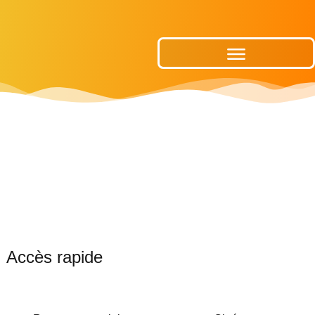
Publications Municipales
Accès rapide