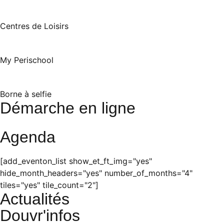
Centres de Loisirs
My Perischool
Borne à selfie
Démarche en ligne
Agenda
[add_eventon_list show_et_ft_img="yes"
hide_month_headers="yes" number_of_months="4"
tiles="yes" tile_count="2"]
Actualités
Douvr'infos