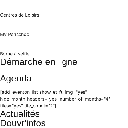
Centres de Loisirs
My Perischool
Borne à selfie
Démarche en ligne
Agenda
[add_eventon_list show_et_ft_img="yes"
hide_month_headers="yes" number_of_months="4"
tiles="yes" tile_count="2"]
Actualités
Douvr'infos