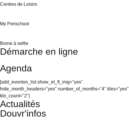
Centres de Loisirs
My Perischool
Borne à selfie
Démarche en ligne
Agenda
[add_eventon_list show_et_ft_img="yes"
hide_month_headers="yes" number_of_months="4" tiles="yes"
tile_count="2"]
Actualités
Douvr'infos