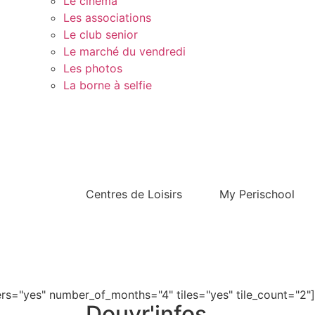
Le cinéma
Les associations
Le club senior
Le marché du vendredi
Les photos
La borne à selfie
Contact
Centres de Loisirs
My Perischool
s="yes" number_of_months="4" tiles="yes" tile_count="2"]
Douvr'infos