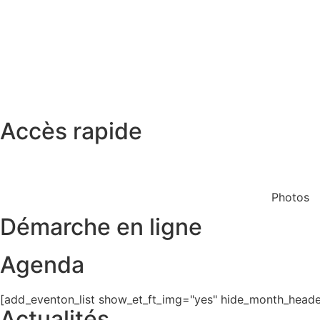
Accès rapide
Restaurant scolaire
Cinéma
Photos
Démarche en ligne
Agenda
[add_eventon_list show_et_ft_img="yes" hide_month_header
Actualités