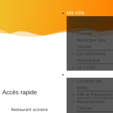
Ma ville
Actualités
Vos élus
Conseil
Municipal des
Jeunes
Les bâtiments
municipaux
Le CCAS
Ma Mairie
Location de
salles
Accès rapide
CNI et Passeport
Recensement
Citoyen
Restaurant scolaire