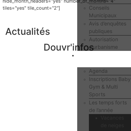
hide_month_headers="yes" number_of_months="4"
Conseils
tiles="yes" tile_count="2"]
Municipaux
Avis d’enquêtes
Actualités
publiques
Autorisation
Douvr'infos
d’urbanisme
Mes loisirs et
sorties
Agenda
Inscriptions Baby
Gym & Multi
Sports
Les temps forts
de l’année
Vacances
de neiges