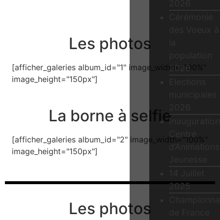
2026
Cérémonie
des Voeux à
Les photos
la
population
[afficher_galeries album_id="1" image_width="100%"
2026
image_height="150px"]
Elections
municipales
2026
La borne à selfie
Inauguration
Centre
[afficher_galeries album_id="2" image_width="100%"
d’Animations
image_height="150px"]
Jeunesse
14 Juillet
2025
Championna
Les photos
de France