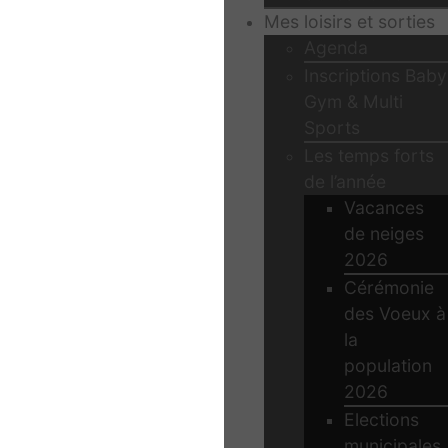
Mes loisirs et sorties
Agenda
Inscriptions Baby
Gym & Multi
Sports
Les temps forts
de l’année
Vacances
de neiges
2026
Cérémonie
des Voeux à
la
population
2026
Elections
municipales