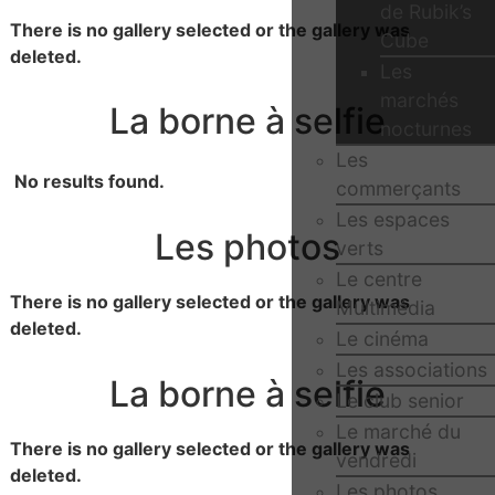
de Rubik’s
There is no gallery selected or the gallery was
Cube
deleted.
Les
marchés
La borne à selfie
nocturnes
Les
No results found.
commerçants
Les espaces
Les photos
verts
Le centre
There is no gallery selected or the gallery was
Multimédia
deleted.
Le cinéma
Les associations
La borne à selfie
Le club senior
Le marché du
There is no gallery selected or the gallery was
vendredi
deleted.
Les photos