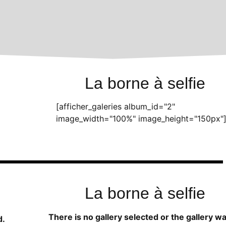
La borne à selfie
[afficher_galeries album_id="2"
image_width="100%" image_height="150px"
La borne à selfie
There is no gallery selected or the gallery w
d.