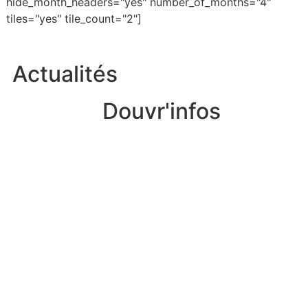
hide_month_headers="yes" number_of_months="4"
tiles="yes" tile_count="2"]
Actualités
Douvr'infos