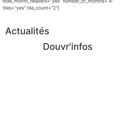
hide_month_headers="yes" number_of_months="4"
tiles="yes" tile_count="2"]
Actualités
Douvr'infos