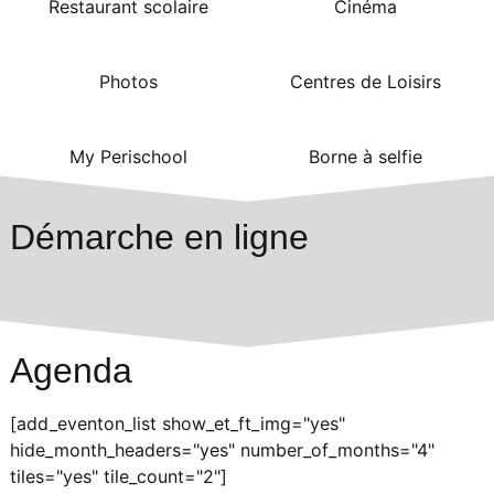
Restaurant scolaire
Cinéma
Photos
Centres de Loisirs
My Perischool
Borne à selfie
Démarche en ligne
Agenda
[add_eventon_list show_et_ft_img="yes"
hide_month_headers="yes" number_of_months="4"
tiles="yes" tile_count="2"]