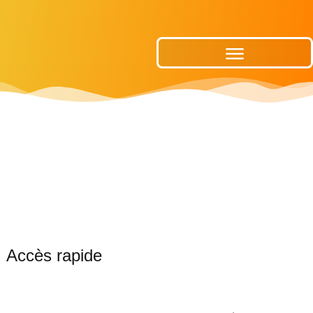
Publications Municipales
Accès rapide