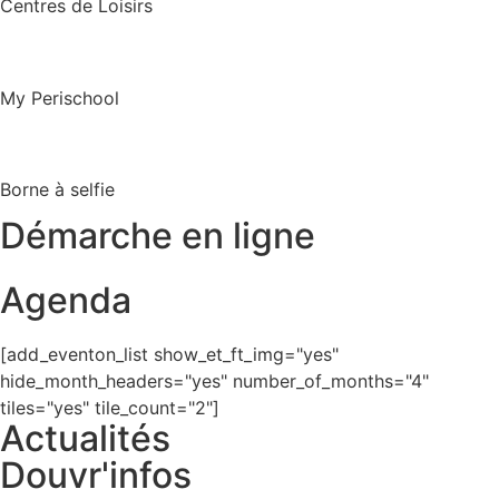
Centres de Loisirs
My Perischool
Borne à selfie
Démarche en ligne
Agenda
[add_eventon_list show_et_ft_img="yes"
hide_month_headers="yes" number_of_months="4"
tiles="yes" tile_count="2"]
Actualités
Douvr'infos