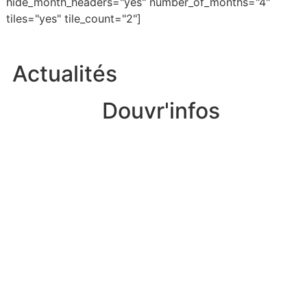
hide_month_headers="yes" number_of_months="4"
tiles="yes" tile_count="2"]
Actualités
Douvr'infos