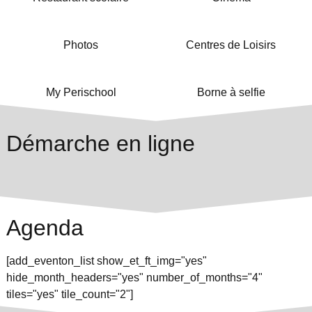
Photos
Centres de Loisirs
My Perischool
Borne à selfie
Démarche en ligne
Agenda
[add_eventon_list show_et_ft_img="yes"
hide_month_headers="yes" number_of_months="4"
tiles="yes" tile_count="2"]