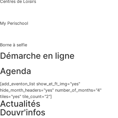
Centres de Loisirs
My Perischool
Borne à selfie
Démarche en ligne
Agenda
[add_eventon_list show_et_ft_img="yes"
hide_month_headers="yes" number_of_months="4"
tiles="yes" tile_count="2"]
Actualités
Douvr'infos