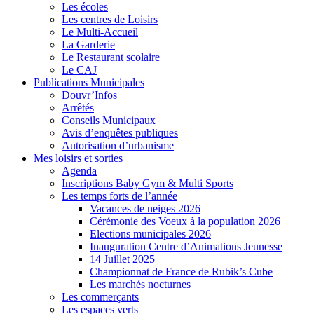
Les écoles
Les centres de Loisirs
Le Multi-Accueil
La Garderie
Le Restaurant scolaire
Le CAJ
Publications Municipales
Douvr’Infos
Arrêtés
Conseils Municipaux
Avis d’enquêtes publiques
Autorisation d’urbanisme
Mes loisirs et sorties
Agenda
Inscriptions Baby Gym & Multi Sports
Les temps forts de l’année
Vacances de neiges 2026
Cérémonie des Voeux à la population 2026
Elections municipales 2026
Inauguration Centre d’Animations Jeunesse
14 Juillet 2025
Championnat de France de Rubik’s Cube
Les marchés nocturnes
Les commerçants
Les espaces verts