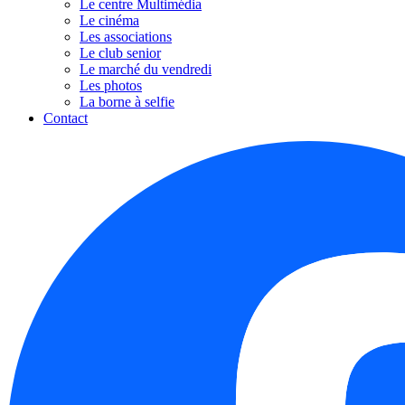
Le centre Multimédia
Le cinéma
Les associations
Le club senior
Le marché du vendredi
Les photos
La borne à selfie
Contact